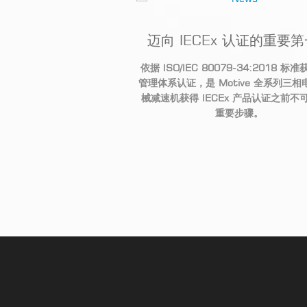
 网上商城：您的完美订
迈向 IECEx 认证的重要
支持21种语言
依据 ISO/IEC 80079-34:2018
标准
管理体系认证，是 Motive
全系列三相
产品配置器现已支持21
种语
械减速机获得 IECEx
产品认证之前不
品的配置和采购更加快捷、简
重要步骤。
单且可靠。