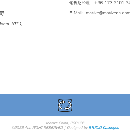
销售赵经理:
+86-173 2101 2
司
E-Mail:
motive@motivecn.co
Room 102 ),
Motive China, 200126
©2026 ALL RIGHT RESERVED | Designed by
STUDIO Catuogno