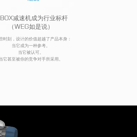
BOX减速机成为行业标杆
Motive 全
（WEG如是说）
的“motiv-ati
些时刻，设计的价值超越了产品本身：
全新的视觉形象，在保留我
当它成为一种参考。
了我们在 Green Silenc
当它被认可。
方向。
当它甚至被你的竞争对手所采用。