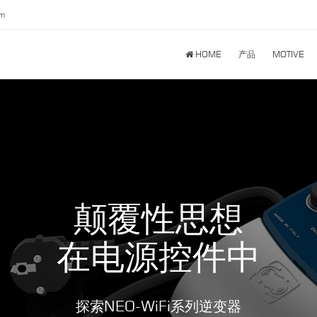
om
HOME
产品
MOTIVE
颠覆性思想
在
电源
控件中
探索NEO-WiFi系列逆变器