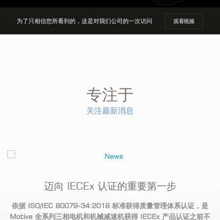
为了只相信
您所看到的
，这是对我们公司的一次访问
观看视频
专注于
关注最新消息
持
迈向 IECEx 认证的重要第一步
依据 ISO/IEC 80079-34:2018
标准获得质量管理体系认证，是
Motive
全系列三相电机和机械减速机获得 IECEx
产品认证之前不
品