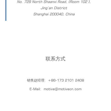
No. 729 North Shaanxi Road, (Room 102 ),
Jing’an District
Shanghai 200040, China
联系方式
销售赵经理:
+86-173 2101 2408
E-Mail:
motive@motivecn.com