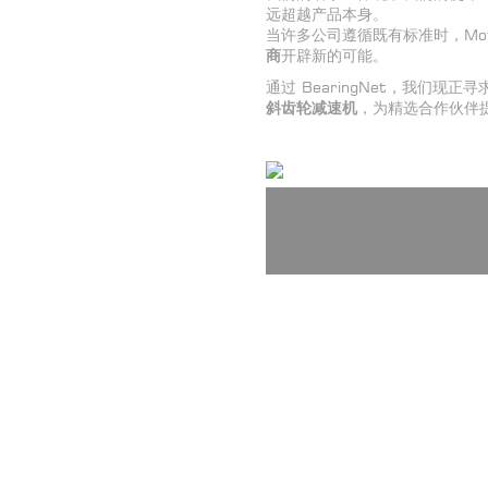
远超越产品本身。
当许多公司遵循既有标准时，Mot
商
开辟新的可能。
通过 BearingNet，我们现正寻
斜
齿轮减速机
，为精选合作伙伴