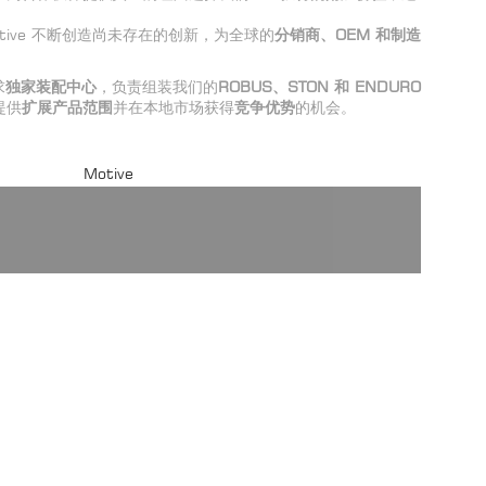
ive 不断创造尚未存在的创新，为全球的
分
销商、OEM
和制造
求
独家装配中心
，负责组装我们的
ROBUS
、STON
和 ENDURO
提供
扩展产品范围
并在本地市场获得
竞争优势
的机会。