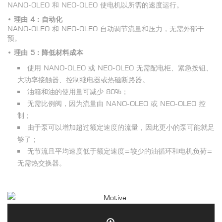
NANO-OLEO 和 NEO-OLEO 使电机以所需的速度运行。
•
理由
4
：
自
动化
NANO-OLEO 和 NEO-OLEO 自动调节流量和压力，无需外部干
预。
•
理由 5
：降低材料成本
使用 NANO-OLEO 或 NEO-OLEO 无需配电柜、紧急按钮、
大功率接触器、控制继电器或热磁断路器。
油箱和油的使用量可减少 80%；
无需比例阀，因为流量由 NANO-OLEO 或 NEO-OLEO 控
制；
由于泵可以增加超过额定速度的流量，因此更小的泵可能就足
够了；
无节流且平均速度低于额定速度=较少的油循环和电机负荷=
无需热交换器。