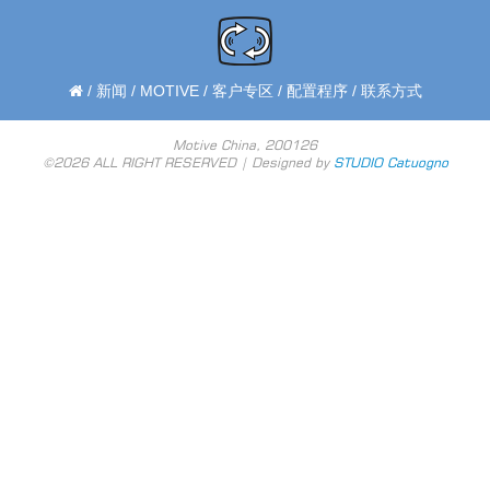
/
新闻
/
MOTIVE
/
客户专区
/
配置程序
/
联系方式
Motive China, 200126
©2026 ALL RIGHT RESERVED | Designed by
STUDIO Catuogno