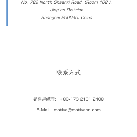
No. 729 North Shaanxi Road, (Room 102 ),
Jing’an District
Shanghai 200040, China
联系方式
销售赵经理:
+86-173 2101 2408
E-Mail:
motive@motivecn.com