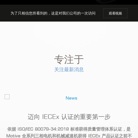
为了只相信
您所看到的
，这是对我们公司的一次访问
观看视频
专注于
关注最新消息
持
迈向 IECEx 认证的重要第一步
依据 ISO/IEC 80079-34:2018
标准获得质量管理体系认证，是
Motive
全系列三相电机和机械减速机获得 IECEx
产品认证之前不
品