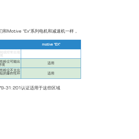
们和Motive "Ex"系列电机和减速机一样，
motive "EX"
间或经常出现
境
性粉尘可能出
适用
环境
性粉尘不太出
短的爆炸性环
适用
0079-31:201认证适用于这些区域