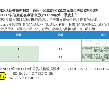
ATEX认证变频控制器，适用于区域21和22,对应灰尘等级2类和3类
CCC Ex认证目前在申请中,预计2024年第一季度上市
TEX是指令
2014/34 EU
的别称，用于潜在爆炸性环境设备的认证。
otive变频控制器NANO-Ex和NEO-Ex,有别于标准NANO和NEO,因为它
设计用于ATEX区域21和22，对应粉尘等级2类和3类、A,B和C组
类型
区域
描述
可燃性粉尘连续或长时
1
20
的爆炸性环
正常操作情况下，可燃
2
21
现的爆炸性
正常操作情况下，可燃
3
22
现，即使出现也时间很
境
ANO-Ex和NEO-Ex由公告机构根据标准IEC 60079-0:2011 - EN 6
II 2D Ex tb IIIC T135°C Db
Tamb: -20 +40 °C