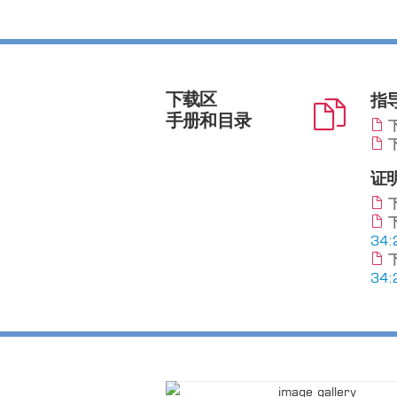
下载区
指
手册和目录
下
下
证
下
下
34:
下
34: