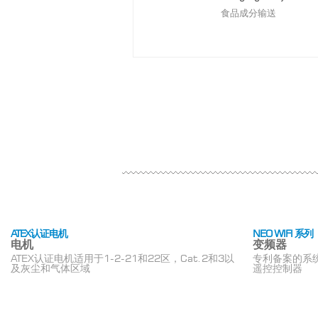
食品成分输送
ATEX认证电机
NEO WIFI 系列
电机
变频器
ATEX认证电机适用于1-2-21和22区，Cat.2和3以
专利备案的系统
及灰尘和气体区域
遥控控制器