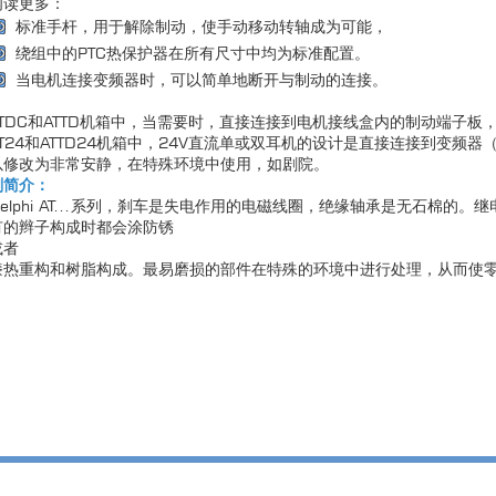
阅读更多：
标准手杆，用于解除制动，使手动移动转轴成为可能，
绕组中的PTC热保护器在所有尺寸中均为标准配置。
当电机连接变频器时，可以简单地断开与制动的连接。
ATDC和ATTD机箱中，当需要时，直接连接到电机接线盒内的制动端子板
AT24和ATTD24机箱中，24V直流单或双耳机的设计是直接连接到变频
以修改为非常安静，在特殊环境中使用，如剧院。
刹简介：
Delphi AT...系列，刹车是失电作用的电磁线圈，绝缘轴承是无石棉的
有的辫子构成时都会涂防锈
或者
漆热重构和树脂构成。最易磨损的部件在特殊的环境中进行处理，从而使