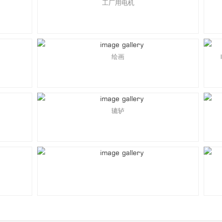
工厂用电机
绘画
辘轳