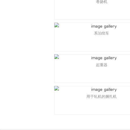
卷扬机
系泊绞车
起重器
用于轧机的捆扎机