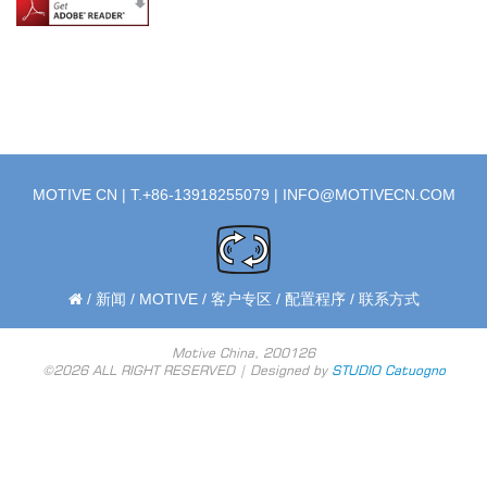
MOTIVE CN | T.+86-13918255079 |
INFO@MOTIVECN.COM
/
新闻
/
MOTIVE
/
客户专区
/
配置程序
/
联系方式
Motive China, 200126
©2026 ALL RIGHT RESERVED | Designed by
STUDIO Catuogno