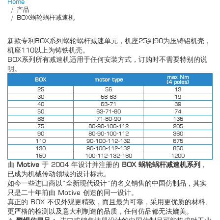
Home
产品
BOX蜗轮蜗杆减速机
新款专利BOX系列蜗轮蜗杆减速单元，机座25到90为压铸铝机壳，
机座110以上为铸铁机壳。
BOX系列所有减速机适用于任何安装方式，订购时不需要特别的说
明。
max Nm
BOX
motor type
(4 poles)
25
56
13
30
56-63
19
40
63-71
39
50
63-71-80
74
63
71-80-90
135
75
80-90-100-112
205
90
80-90-100-112
360
110
90-100-112-132
675
130
90-100-112-132
850
150
100-112-132-160
1200
由
Motive
于 2004 年设计并注册的
BOX 蜗轮蜗杆减速机系列
，
已成为机械传动领域的设计标志。
如今一些进口商以“全新现代设计”的名义销售的中国仿制品，其实
只是二十年前由 Motive 创造的同一设计。
真正的 BOX 不仅外观更精致，而且最为可靠，采用更优质的材料、
更严格的检测以及意大利制造的品质，任何仿品都无法媲美。