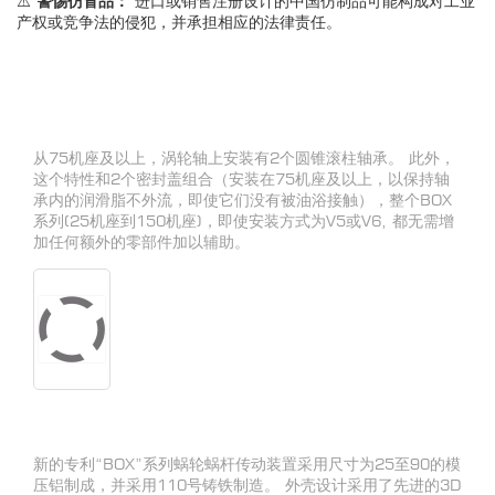
⚠️
警惕仿冒品：
进口或销售注册设计的中国仿制品可能构成对工业
产权或竞争法的侵犯，并承担相应的法律责任。
从75机座及以上，涡轮轴上安装有2个圆锥滚柱轴承。 此外，
这个特性和2个密封盖组合（安装在75机座及以上，以保持轴
承内的润滑脂不外流，即使它们没有被油浴接触），整个BOX
系列(25机座到150机座)，即使安装方式为V5或V6, 都无需增
加任何额外的零部件加以辅助。
新的专利“BOX”系列蜗轮蜗杆传动装置采用尺寸为25至90的模
压铝制成，并采用110号铸铁制造。 外壳设计采用了先进的3D