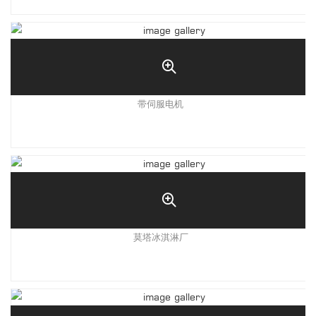
带伺服电机
莫塔冰淇淋厂