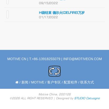
09/15/2022
H级结束 德尔火(DELFIRE)万岁
01/17/2022
MOTIVE CN | T.+86-13918255079 |
INFO@MOTIVECN.COM
/
新闻
/
MOTIVE
/
客户专区
/
配置程序
/
联系方式
Motive China, 200126
©2026 ALL RIGHT RESERVED | Designed by
STUDIO Catuogno