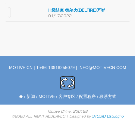
H级结束 德尔火(DELFIRE)万岁
01/17/2022
MOTIVE CN | T.+86-13918255079 |
INFO@MOTIVECN.COM
/
新闻
/
MOTIVE
/
客户专区
/
配置程序
/
联系方式
Motive China, 200126
©2026 ALL RIGHT RESERVED | Designed by
STUDIO Catuogno