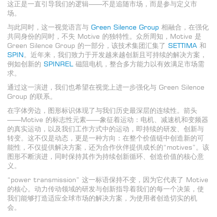
这正是一直引导我们的逻辑——不是追随市场，而是参与定义市
场。
与此同时，这一视觉语言与
Green Silence Group
相融合，在强化
共同身份的同时，不失 Motive 的独特性。众所周知，Motive 是
Green Silence Group 的一部分，该技术集团汇集了
SETTIMA
和
SPIN
。近年来，我们致力于开发越来越创新且可持续的解决方案，
例如创新的
SPINREL
磁阻电机，整合多方能力以有效满足市场需
求。
通过这一演进，我们也希望在视觉上进一步强化与 Green Silence
Group 的联系。
在字体旁边，图形标识体现了与我们历史最深层的连续性。箭头
——Motive 的标志性元素——象征着运动：电机、减速机和变频器
的真实运动，以及我们工作方式中的运动，即持续的研发、创新与
转变。这不仅是动态，更是一种方向：在整个价值链中创造新的可
能性，不仅提供解决方案，还为合作伙伴提供成长的“motives”。该
图形不断演进，同时保持其作为持续创新循环、创造价值的核心意
义。
“power transmission” 这一标语保持不变，因为它代表了 Motive
的核心。动力传动领域的研发与创新指导着我们的每一个决策，使
我们能够打造适应全球市场的解决方案，为使用者创造切实的机
会。